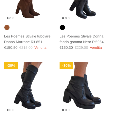
Les Poèmes Stivale tubolare
Les Poèmes Stivale Donna
Donna Marrone Rif.851
fondo gomma Nero Rif.954
Prezzo di vendita
Prezzo normale
Prezzo di vendita
Prezzo normale
€150,50
€215,00
Vendita
€160,30
€229,00
Vendita
30%
30%