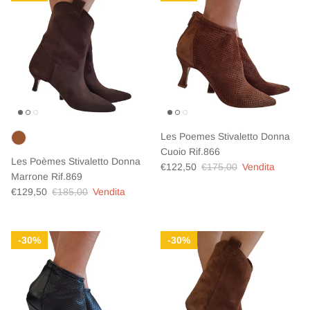
Les Poemes Stivaletto Donna
Cuoio Rif.866
Les Poèmes Stivaletto Donna
Prezzo di vendita
Prezzo normale
€122,50
€175,00
Vendita
Marrone Rif.869
Prezzo di vendita
Prezzo normale
€129,50
€185,00
Vendita
30%
30%