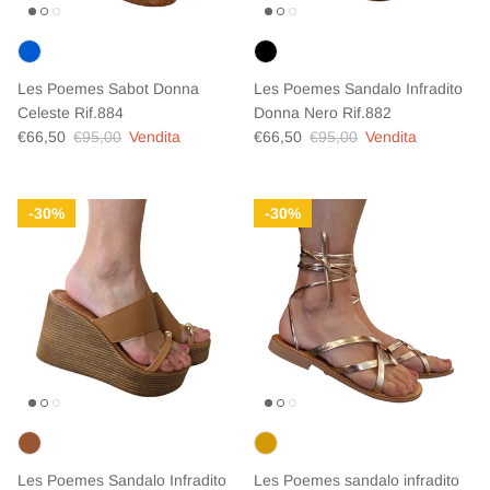
Les Poemes Sabot Donna
Les Poemes Sandalo Infradito
Celeste Rif.884
Donna Nero Rif.882
Prezzo di vendita
Prezzo normale
Prezzo di vendita
Prezzo normale
€66,50
€95,00
Vendita
€66,50
€95,00
Vendita
30%
30%
Les Poemes Sandalo Infradito
Les Poemes sandalo infradito