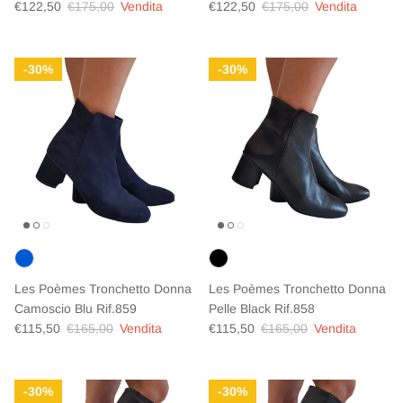
Prezzo di vendita
Prezzo normale
Prezzo di vendita
Prezzo normale
€122,50
€175,00
Vendita
€122,50
€175,00
Vendita
30%
30%
Les Poèmes Tronchetto Donna
Les Poèmes Tronchetto Donna
Camoscio Blu Rif.859
Pelle Black Rif.858
Prezzo di vendita
Prezzo normale
Prezzo di vendita
Prezzo normale
€115,50
€165,00
Vendita
€115,50
€165,00
Vendita
30%
30%