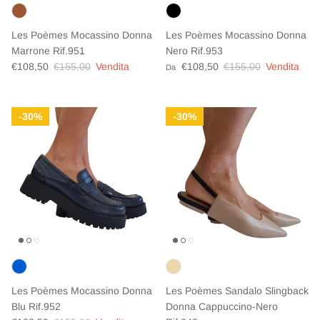
Les Poèmes Mocassino Donna
Les Poèmes Mocassino Donna
Marrone Rif.951
Nero Rif.953
Prezzo di vendita
Prezzo normale
Prezzo di vendita
Prezzo normale
€108,50
€155,00
Vendita
€108,50
€155,00
Vendita
Da
30%
30%
Les Poèmes Mocassino Donna
Les Poèmes Sandalo Slingback
Blu Rif.952
Donna Cappuccino-Nero