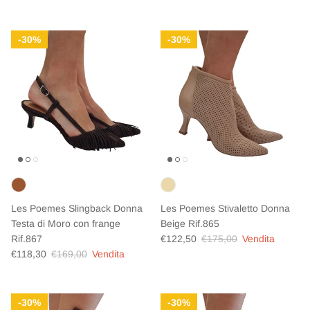
30%
30%
Les Poemes Slingback Donna
Les Poemes Stivaletto Donna
Testa di Moro con frange
Beige Rif.865
Prezzo di vendita
Prezzo normale
Rif.867
€122,50
€175,00
Vendita
Prezzo di vendita
Prezzo normale
€118,30
€169,00
Vendita
30%
30%