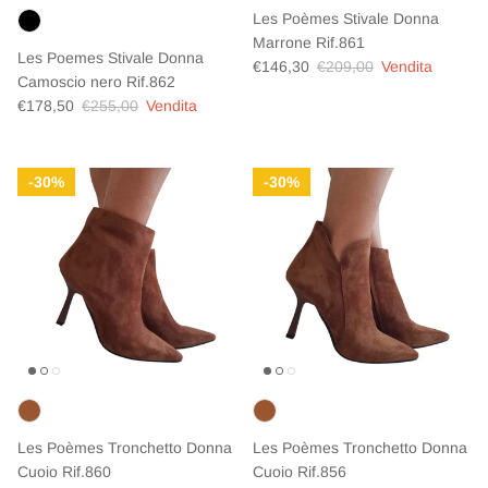
Les Poèmes Stivale Donna
Marrone Rif.861
Les Poemes Stivale Donna
Prezzo di vendita
Prezzo normale
€146,30
€209,00
Vendita
Camoscio nero Rif.862
Prezzo di vendita
Prezzo normale
€178,50
€255,00
Vendita
30%
30%
Les Poèmes Tronchetto Donna
Les Poèmes Tronchetto Donna
Cuoio Rif.860
Cuoio Rif.856