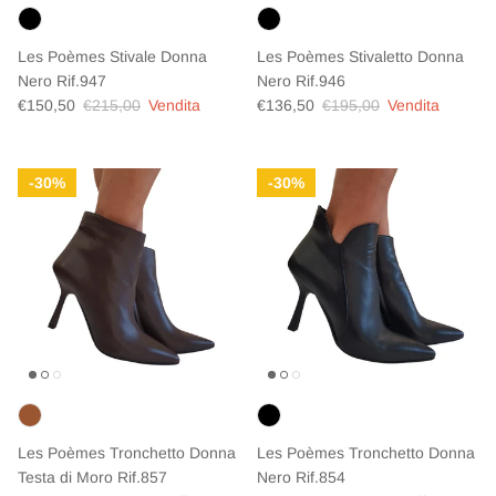
Les Poèmes Stivale Donna
Les Poèmes Stivaletto Donna
Nero Rif.947
Nero Rif.946
Prezzo di vendita
Prezzo normale
Prezzo di vendita
Prezzo normale
€150,50
€215,00
Vendita
€136,50
€195,00
Vendita
30%
30%
Les Poèmes Tronchetto Donna
Les Poèmes Tronchetto Donna
Testa di Moro Rif.857
Nero Rif.854