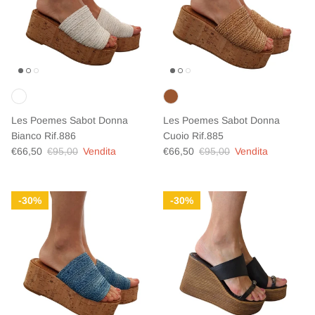
Les Poemes Sabot Donna
Les Poemes Sabot Donna
Bianco Rif.886
Cuoio Rif.885
Prezzo di vendita
Prezzo normale
Prezzo di vendita
Prezzo normale
€66,50
€95,00
Vendita
€66,50
€95,00
Vendita
30%
30%