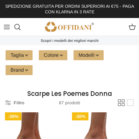
Passa ai contenuti
SPEDIZIONE GRATUITA PER ORDINI SUPERIORI AI €75 - PAGA
CON KLARNA IN 3 RATE
Carr
Scopri i modelli dei migliori marchi
Taglia
Colore
Modelli
Brand
Scarpe Les Poemes Donna
Filtro
87 prodotti
30%
30%