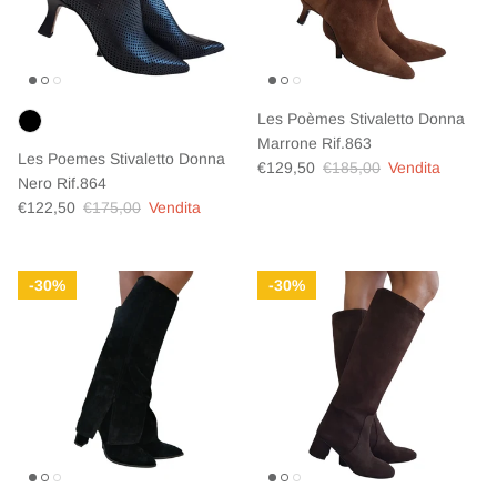
Les Poèmes Stivaletto Donna
Marrone Rif.863
Les Poemes Stivaletto Donna
Prezzo di vendita
Prezzo normale
€129,50
€185,00
Vendita
Nero Rif.864
Prezzo di vendita
Prezzo normale
€122,50
€175,00
Vendita
30%
30%