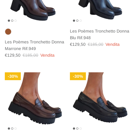
Les Poèmes Tronchetto Donna
Blu Rif.948
Les Poèmes Tronchetto Donna
Prezzo di vendita
Prezzo normale
€129,50
€185,00
Vendita
Marrone Rif.949
Prezzo di vendita
Prezzo normale
€129,50
€185,00
Vendita
30%
30%