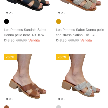
Les Poemes Sandalo Sabot
Les Poemes Sabot Donna pelle
Donna pelle nero. Rif. 874
con strass platino. Rif. 873
Prezzo di vendita
Prezzo normale
Prezzo di vendita
Prezzo normale
€48,30
€69,00
Vendita
€48,30
€69,00
Vendita
30%
30%