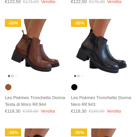
Prezzo di vendita
Prezzo normale
Prezzo di vendita
Prezzo normale
€122,50
€175,00
Vendita
€122,50
€175,00
Vendita
30%
30%
Les Poèmes Tronchetto Donna
Les Poèmes Tronchetto Donna
Testa di Moro Rif.944
Nero Rif.943
Prezzo di vendita
Prezzo normale
Prezzo di vendita
Prezzo normale
€118,30
€169,00
Vendita
€118,30
€169,00
Vendita
30%
30%