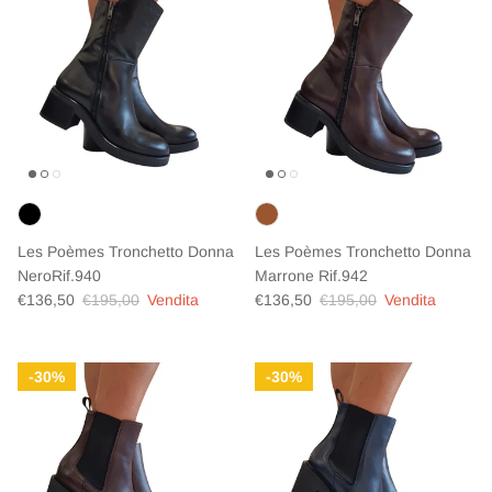
Les Poèmes Tronchetto Donna
Les Poèmes Tronchetto Donna
NeroRif.940
Marrone Rif.942
Prezzo di vendita
Prezzo normale
Prezzo di vendita
Prezzo normale
€136,50
€195,00
Vendita
€136,50
€195,00
Vendita
30%
30%