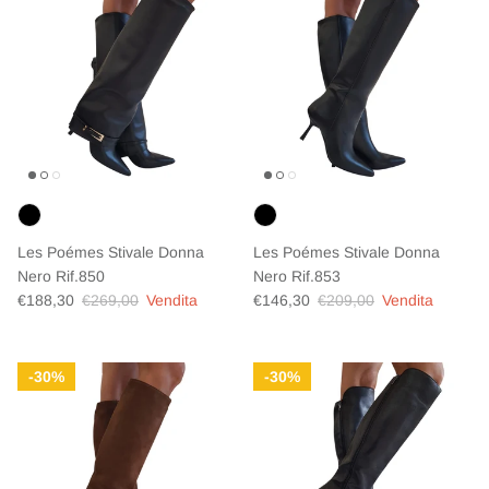
Les Poémes Stivale Donna
Les Poémes Stivale Donna
Nero Rif.850
Nero Rif.853
Prezzo di vendita
Prezzo normale
Prezzo di vendita
Prezzo normale
€188,30
€269,00
Vendita
€146,30
€209,00
Vendita
30%
30%