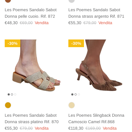
Les Poemes Sandalo Sabot
Les Poemes Sandalo Sabot
Donna pelle cuoio. Rif. 872
Donna strass argento Rif. 871
Prezzo di vendita
Prezzo normale
Prezzo di vendita
Prezzo normale
€48,30
€69,00
Vendita
€55,30
€79,00
Vendita
30%
30%
Les Poemes Sandalo Sabot
Les Poemes Slingback Donna
Donna strass platino Rif. 870
Camoscio Camel Rif.868
Prezzo di vendita
Prezzo normale
Prezzo di vendita
Prezzo normale
€55,30
€79,00
Vendita
€118,30
€169,00
Vendita