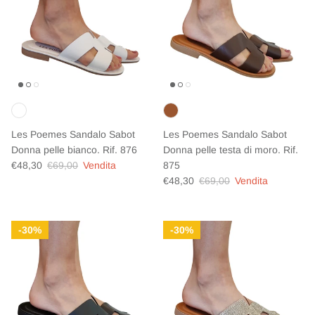
Les Poemes Sandalo Sabot
Les Poemes Sandalo Sabot
Donna pelle bianco. Rif. 876
Donna pelle testa di moro. Rif.
Prezzo di vendita
Prezzo normale
€48,30
€69,00
Vendita
875
Prezzo di vendita
Prezzo normale
€48,30
€69,00
Vendita
30%
30%