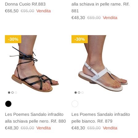
Donna Cuoio Rif.883
alla schiava in pelle rame. Rif.
Prezzo di vendita
Prezzo normale
€66,50
€95,00
Vendita
881
Prezzo di vendita
Prezzo normale
€48,30
€69,00
Vendita
30%
30%
Les Poemes Sandalo infradito
Les Poemes Sandalo infradito
alla schiava pelle nero. Rif. 880
pelle bianco. Rif. 879
Prezzo di vendita
Prezzo normale
Prezzo di vendita
Prezzo normale
€48,30
€69,00
Vendita
€48,30
€69,00
Vendita