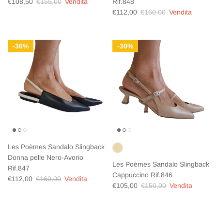
Prezzo di vendita
Prezzo normale
€108,50
€155,00
Vendita
Rif.848
Prezzo di vendita
Prezzo normale
€112,00
€160,00
Vendita
30%
30%
Les Poèmes Sandalo Slingback
Donna pelle Nero-Avorio
Les Poèmes Sandalo Slingback
Rif.847
Cappuccino Rif.846
Prezzo di vendita
Prezzo normale
€112,00
€160,00
Vendita
Prezzo di vendita
Prezzo normale
€105,00
€150,00
Vendita