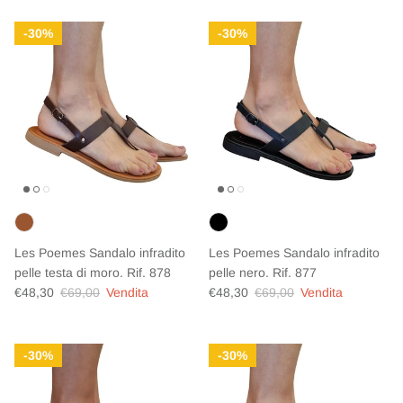
30%
30%
Les Poemes Sandalo infradito
Les Poemes Sandalo infradito
pelle testa di moro. Rif. 878
pelle nero. Rif. 877
Prezzo di vendita
Prezzo normale
Prezzo di vendita
Prezzo normale
€48,30
€69,00
Vendita
€48,30
€69,00
Vendita
30%
30%