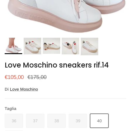
Love Moschino sneakers rif.14
Prezzo di vendita
Prezzo normale
€105,00
€175,00
Di
Love Moschino
Taglia
36
37
38
39
40